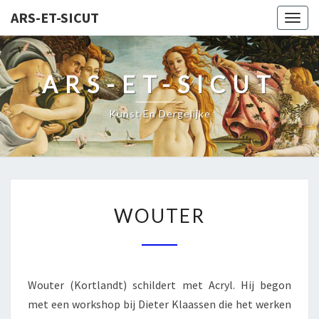
ARS-ET-SICUT
Togg
navig
ARS-ET-SICUT
Kunst En Dergelijke
WOUTER
WOUTER
Wouter (Kortlandt) schildert met Acryl. Hij begon
met een workshop bij Dieter Klaassen die het werken