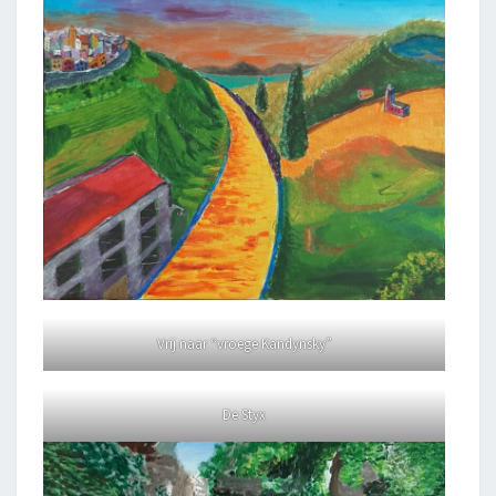
Vrij naar “vroege Kandynsky”
De Styx