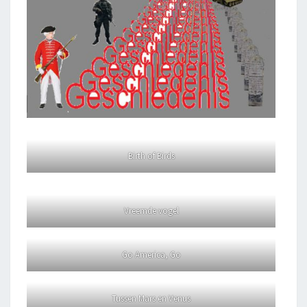
Birth of Birds
Vreemde vogel
Go America, Go
Tussen Mars en Venus