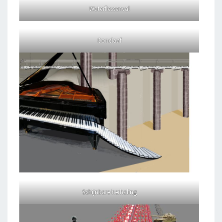
Waterflessenval
Conclaaf
Schijnbare herhaling