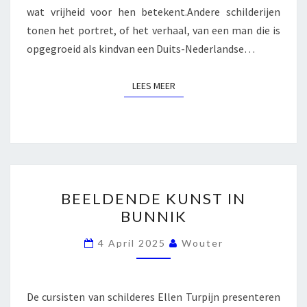
wat vrijheid voor hen betekent.Andere schilderijen
tonen het portret, of het verhaal, van een man die is
opgegroeid als kindvan een Duits-Nederlandse…
LEES MEER
LEES MEER
BEELDENDE
BEELDENDE KUNST IN
KUNST
BUNNIK
IN
BUNNIK
4 April 2025
Wouter
De cursisten van schilderes Ellen Turpijn presenteren