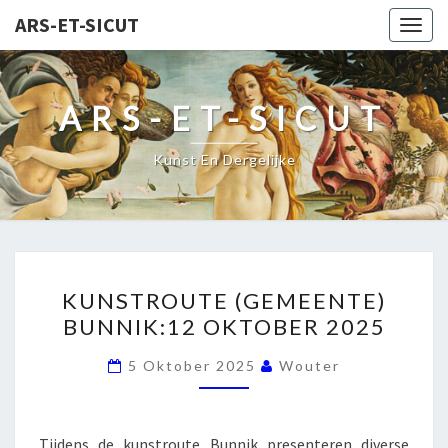
ARS-ET-SICUT
Togg
navig
ARS-ET-SICUT
Kunst En Dergelijke
KUNSTROUTE
KUNSTROUTE (GEMEENTE)
(GEMEENTE)
BUNNIK:12 OKTOBER 2025
BUNNIK:12
OKTOBER
5 Oktober 2025
Wouter
2025
Tijdens de kunstroute Bunnik presenteren diverse